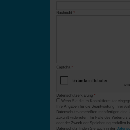
Nachricht
*
Captcha
*
Datenschutzerklärung
*
Wenn Sie die im Kontaktformular eingegebenen Daten durch Klick auf den nachfolgenden Button übersenden, erklären Sie sich damit einverstanden, dass wir
Ihre Angaben für die Beantwortung Ihrer Anf
Datenschutzvorschriften rechtfertigen eine Ü
Zukunft widerrufen. Im Falle des Widerrufs
oder der Zweck der Speicherung entfallen is
Datenschutz finden Sie auch in der
Datensc