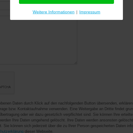
Weitere Informationen
|
Impressum
rage bzw. Kontaktaufnahme verwenden. Eine Weitergabe an Dritte findet grund
bertragung oder wir dazu gesetzlich verpflichtet sind. Sie können Ihre erteilte 
 werden Ihre Daten umgehend gelöscht. Ihre Daten werden ansonsten gelöscht,
t. Sie können sich jederzeit über die zu Ihrer Person gespeicherten Daten in
hutzerklärung
dieser Webseite.