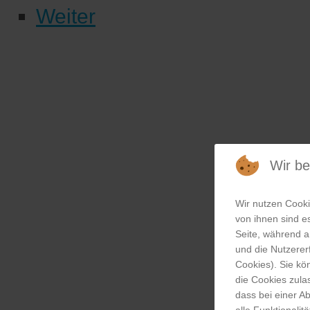
Weiter
Wir b
Wir nutzen Cooki
von ihnen sind es
Seite, während a
und die Nutzerer
Cookies). Sie kö
die Cookies zula
dass bei einer A
alle Funktionalit